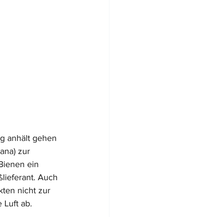
g anhält gehen 
ana) zur 
 Bienen ein 
ßlieferant. Auch 
kten nicht zur 
 Luft ab.