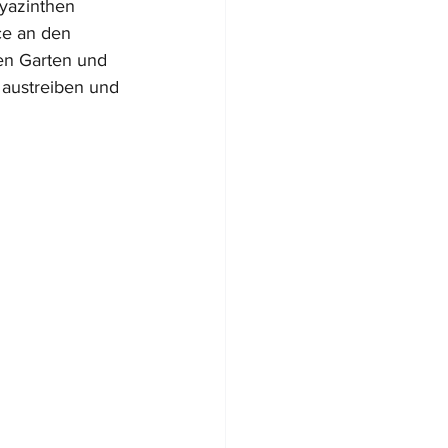
yazinthen 
ce an den 
en Garten und 
austreiben und 